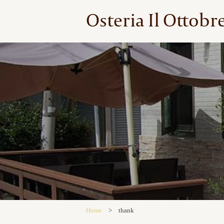
Osteria Il Ottobr
Home
>
thank